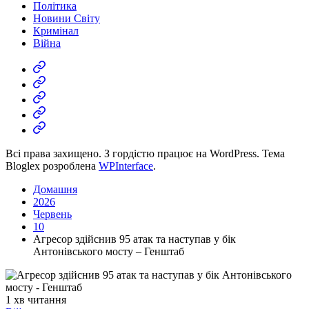
Політика
Новини Світу
Кримінал
Війна
Економіка
Політика
Новини
Світу
Кримінал
Війна
Всі права захищено. З гордістю працює на WordPress. Тема
Bloglex розроблена
WPInterface
.
Домашня
2026
Червень
10
Агресор здійснив 95 атак та наступав у бік
Антонівського мосту – Генштаб
Орієнтовний
1 хв читання