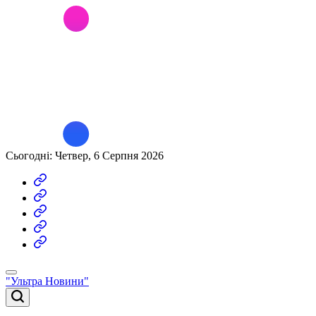
Перейти
до
вмісту
Сьогодні: Четвер, 6 Серпня 2026
Економіка
Політика
Новини
Світу
Кримінал
Війна
"Ультра Новини"