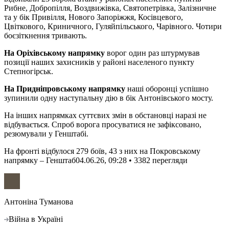
Рибне, Добропілля, Воздвижівка, Святопетрівка, Залізничне
та у бік Привілля, Нового Запоріжжя, Косівцевого,
Цвіткового, Криничного, Гуляйпільського, Чарівного. Чотири
боєзіткнення тривають.
На Оріхівському напрямку
ворог один раз штурмував
позиції наших захисників у районі населеного пункту
Степногірськ.
На Придніпровському напрямку
наші оборонці успішно
зупинили одну наступальну дію в бік Антонівського мосту.
На інших напрямках суттєвих змін в обстановці наразі не
відбувається. Спроб ворога просуватися не зафіксовано,
резюмували у Генштабі.
На фронті відбулося 279 боїв, 43 з них на Покровському
напрямку – Генштаб
04.06.26, 09:28 • 3382 перегляди
Антоніна Туманова
Війна в Україні