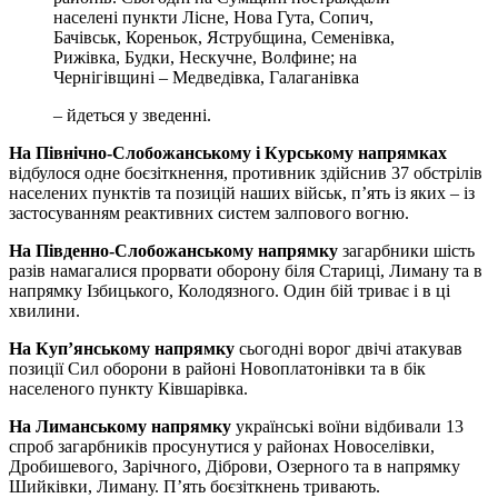
населені пункти Лісне, Нова Гута, Сопич,
Бачівськ, Кореньок, Яструбщина, Семенівка,
Рижівка, Будки, Нескучне, Волфине; на
Чернігівщині – Медведівка, Галаганівка
– йдеться у зведенні.
На Північно-Слобожанському і Курському напрямках
відбулося одне боєзіткнення, противник здійснив 37 обстрілів
населених пунктів та позицій наших військ, п’ять із яких – із
застосуванням реактивних систем залпового вогню.
На Південно-Слобожанському напрямку
загарбники шість
разів намагалися прорвати оборону біля Стариці, Лиману та в
напрямку Ізбицького, Колодязного. Один бій триває і в ці
хвилини.
На Куп’янському напрямку
сьогодні ворог двічі атакував
позиції Сил оборони в районі Новоплатонівки та в бік
населеного пункту Ківшарівка.
На Лиманському напрямку
українські воїни відбивали 13
спроб загарбників просунутися у районах Новоселівки,
Дробишевого, Зарічного, Діброви, Озерного та в напрямку
Шийківки, Лиману. П’ять боєзіткнень тривають.