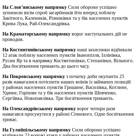
На Слов’янському напрямку
Сили оборони успішно
зупинили вісім спроб загарбників йти вперед поблизу
Закітного, Калеників, Різниківки та у бік населених пунктів
Крива Лука, Рай-Олександрівка.
На Краматорському напрямку
ворог наступальних дій не
проводив.
На Костянтинівському напрямку
наші захисники відбивали
12 атак поблизу населених пунктів Іванопілля, Іллінівка,
Русин Яр та в напрямку Костянтинівки, Степанівки, Вільного.
Два боєзіткнення тривають до цього часу.
На Покровському напрямку
з початку доби окупанти 25
разів намагалися потіснити наших воїнів із займаних позицій
у районах населених пунктів Гришине, Василівка, Котлине,
Удачне, Горіхове та у бік населених пунктів Шевченко,
Сергіївка, Новопавлівка. Три боєзіткнення тривають.
На Олександрівському напрямку
ворог чотири рази
намагався просунутися у районі Січневого. Одне боєзіткнення
триває.
На Гуляйпільському напрямку
Сили оборони успішно
відбивали 23 ворожі атаки у районах населених пунктів