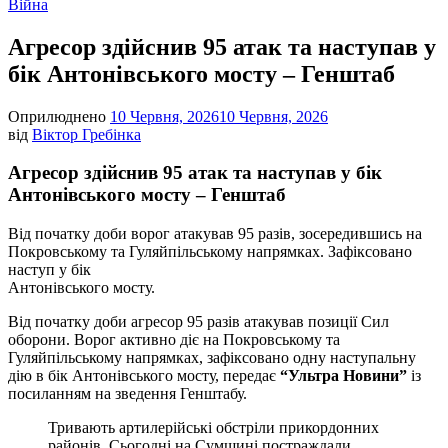
час
Опублікувати
Війна
читання
у
Агресор здійснив 95 атак та наступав у
бік Антонівського мосту – Генштаб
Оприлюднено
10 Червня, 2026
10 Червня, 2026
від
Віктор Гребінка
Агресор здійснив 95 атак та наступав у бік
Антонівського мосту – Генштаб
Від початку доби ворог атакував 95 разів, зосередившись на
Покровському та Гуляйпільському напрямках. Зафіксовано
наступ у бік
Антонівського мосту.
Від початку доби агресор 95 разів атакував позиції Сил
оборони. Ворог активно діє на Покровському та
Гуляйпільському напрямках, зафіксовано одну наступальну
дію в бік Антонівського мосту, передає
“Ультра Новини”
із
посиланням на зведення Генштабу.
Тривають артилерійські обстріли прикордонних
районів. Сьогодні на Сумщині постраждали