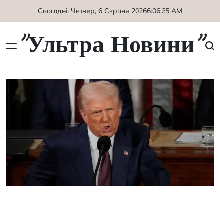
Перейти
Сьогодні: Четвер, 6 Серпня 2026
6
:
06
:
36
AM
до
вмісту
"Ультра Новини"