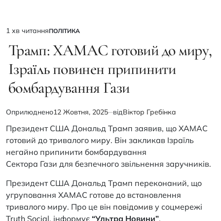
1 хв читання
ПОЛІТИКА
Орієнтовний
ОПУБЛІКУВАТИ
У
Трамп: ХАМАС готовий до миру,
час
читання
Ізраїль повинен припинити
бомбардування Гази
Оприлюднено
12 Жовтня, 2025
від
Віктор Гребінка
Президент США Дональд Трамп заявив, що ХАМАС
готовий до тривалого миру. Він закликав Ізраїль
негайно припинити бомбардування
Сектора Гази для безпечного звільнення заручників.
Президент США Дональд Трамп переконаний, що
угруповання ХАМАС готове до встановлення
тривалого миру. Про це він
повідомив
у соцмережі
Truth Social, інформує
“Ультра Новини”
.