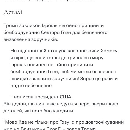
Деталі
Трамп закликав Ізраїль негайно припинити
бомбардування Сектора Гази для безпечного
визволення заручників.
На підставі щойно опублікованої заяви Хамасу,
я вірю, що вони готові до тривалого миру.
Ізраїль повинен негайно припинити
бомбардування Гази, щоб ми могли безпечно і
швидко звільнити заручників! Зараз це робити
надто небезпечно
– написав президент США.
Він додав, що нині вже ведуться переговори щодо
деталей, які потрібно узгодити.
“Мова йде не тільки про Газу, а про довгоочікуваний
мир на Близькому Сході”, – додав Трамп.