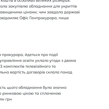
коштів в особливо великих розмірах.
вала закупівлю обладнання для укриттів
 завищеними цінами, чим завдала державі
повідомляє Офіс Генпрокурора, пише
 прокурора, йдеться про події
управління освіти уклало угоди з двома
комплектів телевізійного та
льна вартість договорів склала понад
ість цього обладнання була значно
ю ринковою ціною та сплаченою
лн грн