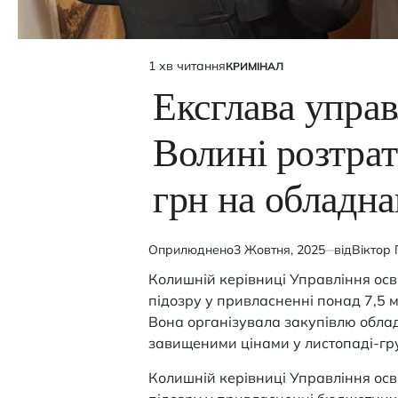
1 хв читання
КРИМІНАЛ
Орієнтовний
ОПУБЛІКУВАТИ
У
час
Ексглава управ
читання
Волині розтрат
грн на обладна
Оприлюднено
3 Жовтня, 2025
від
Віктор 
Колишній керівниці Управління осв
підозру у привласненні понад 7,5 
Вона організувала закупівлю облад
завищеними цінами у листопаді-гру
Колишній керівниці Управління осв