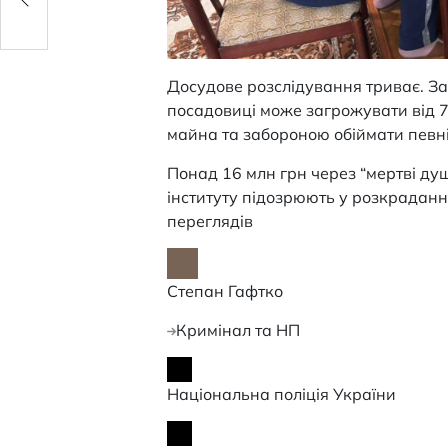
Досудове розслідування триває. З
посадовиці може загрожувати від 7
майна та забороною обіймати певні
Понад 16 млн грн через “мертві душ
інституту підозрюють у розкрадан
переглядiв
Степан Гафтко
Кримінал та НП
Національна поліція України