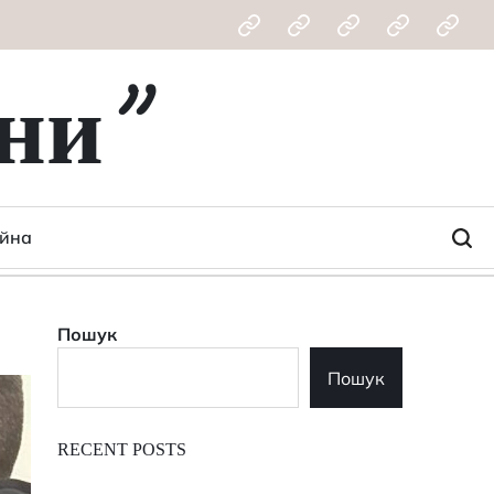
Економіка
Політика
Новини
Кримінал
Війна
Світу
ни"
ійна
Пошук
Пошук
RECENT POSTS