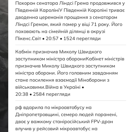
Похорон сенатора Ліндсі Грема продовжився у
Південній КаролініУ Південній Кароліні триває
дводенна церемонія прощання з сенатором
Ліндсі Гремом, який помер у віці 71 року. Його
поховають на сімейній ділянці в окрузі
Пікенс.Світ • 20:57 • 1524 перегляди
Кабмін призначив Миколу Швидкого
заступником міністра оборониКабінет міністрів
призначив Миколу Швидкого заступником
міністра оборони. Його головним завданням
стане посилення взаємодії Міноборони з
військовими.Війна в Україні •
20:38 • 2584 перегляди
рф вдарила по мікроавтобусу на
Дніпропетровщині, семеро людей поранені,
двоє у важкому станіросійський FPV-дрон
влучив у рейсовий мікроавтобус на