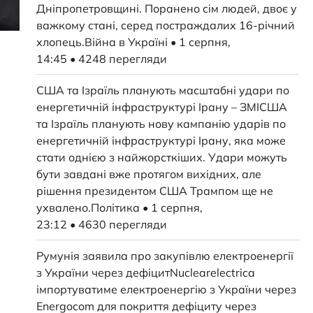
Дніпропетровщині. Поранено сім людей, двоє у
важкому стані, серед постраждалих 16-річний
хлопець.Війна в Україні • 1 серпня,
14:45 • 4248 перегляди
США та Ізраїль планують масштабні удари по
енергетичній інфраструктурі Ірану – ЗМІСША
та Ізраїль планують нову кампанію ударів по
енергетичній інфраструктурі Ірану, яка може
стати однією з найжорсткіших. Удари можуть
бути завдані вже протягом вихідних, але
рішення президентом США Трампом ще не
ухвалено.Політика • 1 серпня,
23:12 • 4630 перегляди
Румунія заявила про закупівлю електроенергії
з України через дефіцитNuclearelectrica
імпортуватиме електроенергію з України через
Energocom для покриття дефіциту через