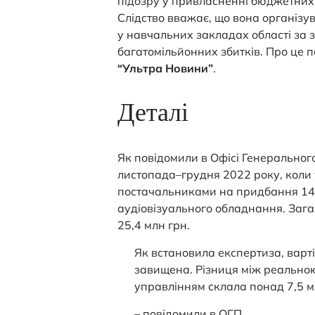
підозру у привласненні бюджетних 
Слідство вважає, що вона організу
у навчальних закладах області за
багатомільйонних збитків. Про це 
“Ультра Новини”
.
Деталі
Як повідомили в Офісі Генерального
листопада–грудня 2022 року, коли 
постачальниками на придбання 143 
аудіовізуального обладнання. Зага
25,4 млн грн.
Як встановила експертиза, варт
завищена. Різниця між реально
управлінням склала понад 7,5 м
– повідомили в ОГП.