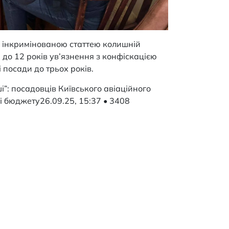
а інкримінованою статтею колишній
 до 12 років ув’язнення з конфіскацією
 посади до трьох років.
і”: посадовців Київського авіаційного
ні бюджету
26.09.25, 15:37 • 3408