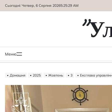
Перейти
Сьогодні: Четвер, 6 Серпня 2026
5
:
25
:
30
AM
до
вмісту
"У
Меню
Домашня
2025
Жовтень
3
Ексглава управління осві