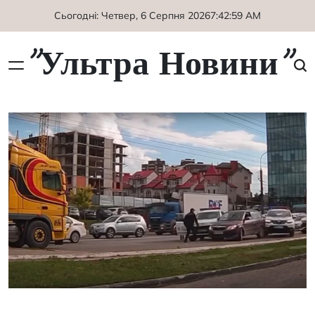
Перейти
Сьогодні: Четвер, 6 Серпня 2026
7
:
43
:
00
AM
до
вмісту
"Ультра Новини"