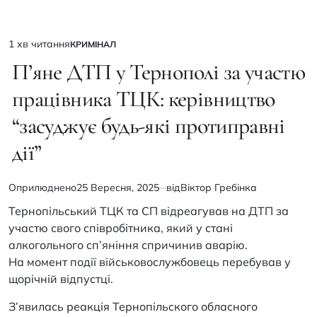
1 хв читання
КРИМІНАЛ
Орієнтовний
ОПУБЛІКУВАТИ
У
П’яне ДТП у Тернополі за участю
час
читання
працівника ТЦК: керівництво
“засуджує будь-які протиправні
дії”
Оприлюднено
25 Вересня, 2025
від
Віктор Гребінка
Тернопільський ТЦК та СП відреагував на ДТП за
участю свого співробітника, який у стані
алкогольного сп’яніння спричинив аварію.
На момент події військовослужбовець перебував у
щорічній відпустці.
З’явилась
реакція
Тернопільского обласного