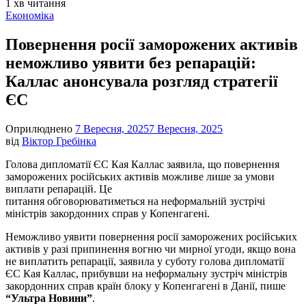
Орієнтовний
1 хв читання
час
Опублікувати
Економіка
читання
у
Повернення росії заморожених активів
неможливо уявити без репарацій:
Каллас анонсувала розгляд стратегії
ЄС
Оприлюднено
7 Вересня, 2025
7 Вересня, 2025
від
Віктор Гребінка
Голова дипломатії ЄС Кая Каллас заявила, що повернення
заморожених російських активів можливе лише за умови
виплати репарацій. Це
питання обговорюватиметься на неформальній зустрічі
міністрів закордонних справ у Копенгагені.
Неможливо уявити повернення росії заморожених російських
активів у разі припинення вогню чи мирної угоди, якщо вона
не виплатить репарації, заявила у суботу голова дипломатії
ЄС Кая Каллас, прибувши на неформальну зустріч міністрів
закордонних справ країн блоку у Копенгагені в Данії, пише
“Ультра Новини”
.