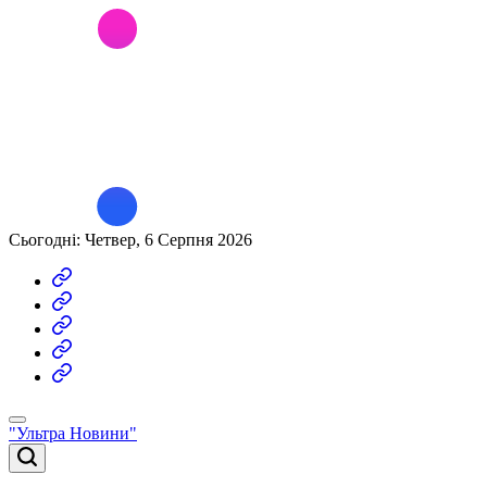
Перейти
до
вмісту
Сьогодні: Четвер, 6 Серпня 2026
Економіка
Політика
Новини
Світу
Кримінал
Війна
"Ультра Новини"