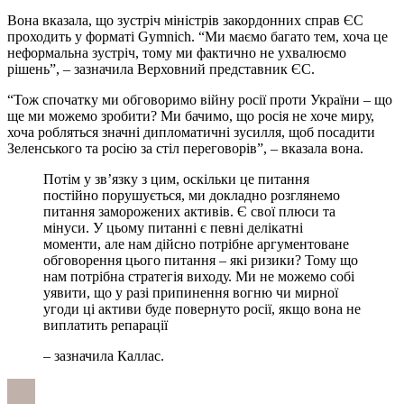
Вона вказала, що зустріч міністрів закордонних справ ЄС
проходить у форматі Gymnich. “Ми маємо багато тем, хоча це
неформальна зустріч, тому ми фактично не ухвалюємо
рішень”, – зазначила Верховний представник ЄС.
“Тож спочатку ми обговоримо війну росії проти України – що
ще ми можемо зробити? Ми бачимо, що росія не хоче миру,
хоча робляться значні дипломатичні зусилля, щоб посадити
Зеленського та росію за стіл переговорів”, – вказала вона.
Потім у зв’язку з цим, оскільки це питання
постійно порушується, ми докладно розглянемо
питання заморожених активів. Є свої плюси та
мінуси. У цьому питанні є певні делікатні
моменти, але нам дійсно потрібне аргументоване
обговорення цього питання – які ризики? Тому що
нам потрібна стратегія виходу. Ми не можемо собі
уявити, що у разі припинення вогню чи мирної
угоди ці активи буде повернуто росії, якщо вона не
виплатить репарації
– зазначила Каллас.