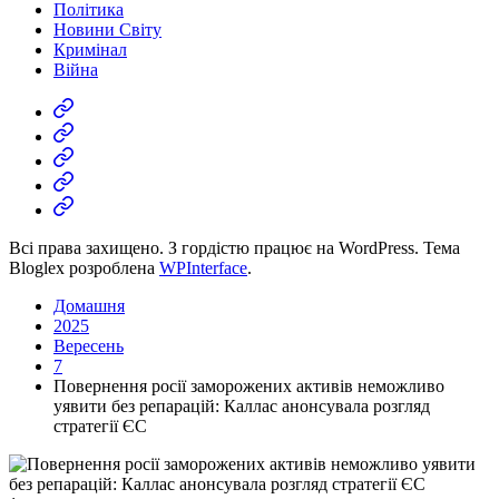
Політика
Новини Світу
Кримінал
Війна
Економіка
Політика
Новини
Світу
Кримінал
Війна
Всі права захищено. З гордістю працює на WordPress. Тема
Bloglex розроблена
WPInterface
.
Домашня
2025
Вересень
7
Повернення росії заморожених активів неможливо
уявити без репарацій: Каллас анонсувала розгляд
стратегії ЄС